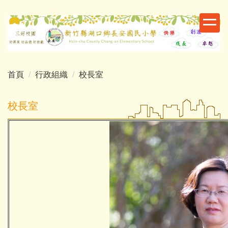
跳
到
主
要
內
容
首頁
行政組織
校長室
區
校長室